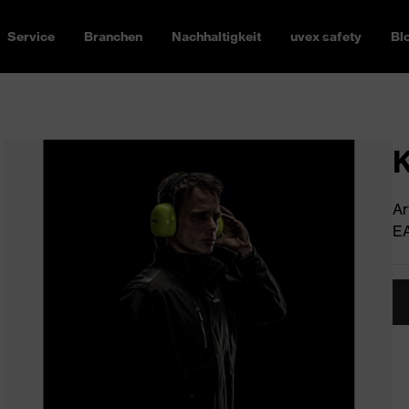
Service
Branchen
Nachhaltigkeit
uvex safety
Bl
K
Ar
EA