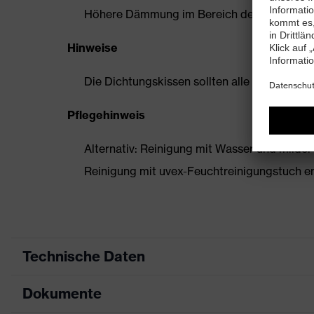
Höhere Dämmung im Bereich der hohen Fr
Hinweise
Die Dichtungskissen sollten alle 6 Monate 
Pflegehinweis
Alternativ: Reinigung mit Wasser und milder
Reinigung mit uvex-Feuchtreinigungstuch 
Technische Daten
Dokumente
Produktart