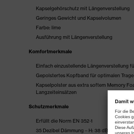
Kapselgehörschutz mit Längenverstellung
Geringes Gewicht und Kapselvolumen
Farbe: lime
Ausführung mit Längenverstellung
Komfortmerkmale
Einfach einzustellende Längenverstellung fü
Gepolstertes Kopfband für optimalen Trag
Kapselpolster aus extra softem Memory Fo
Langzeiteinsätzen
Schutzmerkmale
Erfüllt die Norm EN 352-1
35 Dezibel Dämmung – H: 38 dB, M: 33 dB, 