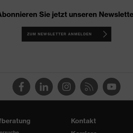
33
Abonnieren Sie jetzt unseren Newslette
neon lime
ZUM NEWSLETTER ANMELDEN
Acrylnitril-Butadien-Styrol-Copolymere (ABS)
Polyethylen (PE), Schaumstoff (Memory Foam)
EN 352-1:2020, EN 352-3:2020
fberatung
Kontakt
ersuche