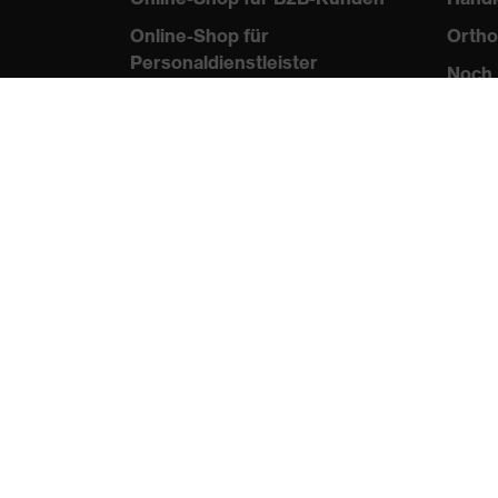
Online-Shop für
Ortho
Personaldienstleister
Noch 
Online-Shop für
Laserschutzprodukte
uvex Optik Shop Fürth
E | 3 Store
protecting people