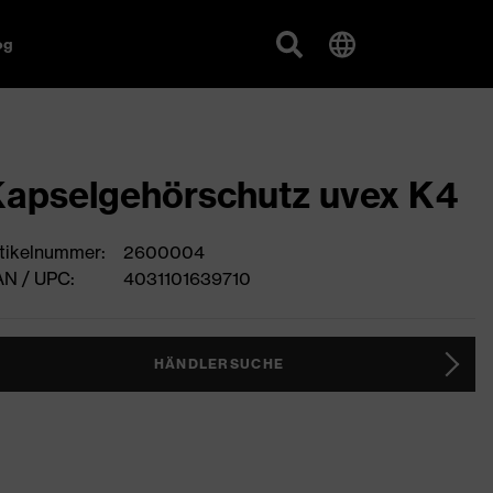
og
apselgehörschutz uvex K4
tikelnummer:
2600004
N / UPC:
4031101639710
HÄNDLERSUCHE