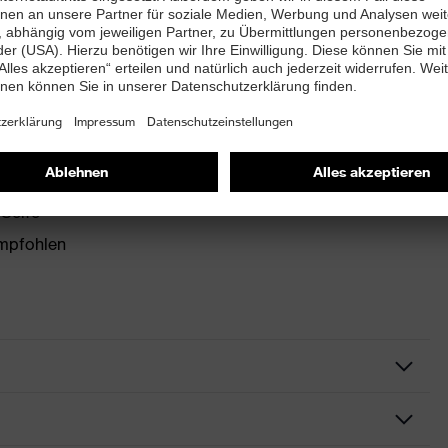
equenzen
getauscht werden.
 Seife
empfohlen
Kapselgehörschutz