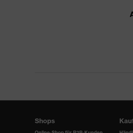
M-Wert (Schalldämmung mittelfrequent)
Marketingfarbe
Material Kapsel
Material Kapselpolster
Norm
Shops
Kau
Online-Shop für B2B-Kunden
Händl