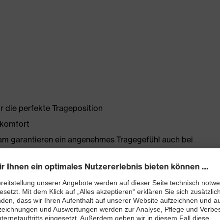
r die perfekte Trageposition
ekomfort
am garantieren ein angenehmes Tragegefühl auch bei
L: 24 dB