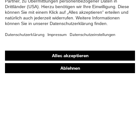
Shops
Online-Shop für B2B-Kunden
Online-Shop für Personaldienstleister
Online-Shop für Laserschutzprodukte
uvex Optik Shop Fürth
E | 3 Store
Kaufberatung
Händlersuche