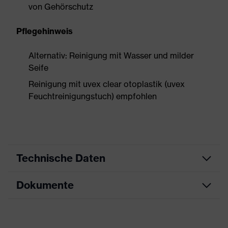
von Gehörschutz
Pflegehinweis
Alternativ: Reinigung mit Wasser und milder
Seife
Reinigung mit uvex clear otoplastik (uvex
Feuchtreinigungstuch) empfohlen
Technische Daten
Dokumente
Produktart
Individuelle Otoplastik
Produktfamilie
uvex Otoplastic
CE Konformitätserklärung