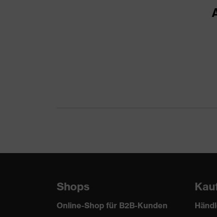
tieffrequent)
M-Wert
(Schalldämmung
23
mittelfrequent)
Material Otoplastik
Silikon
Norm
EN 352-2:2020
Shops
Kau
Online-Shop für B2B-Kunden
Händl