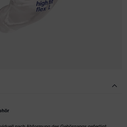
Gehör
ividuell nach Abformung des Gehörgangs gefertigt.