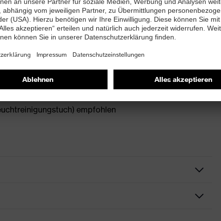
Passform und damit hoher Trageakzeptanz
 Seife
Feuchtreinigungstuch) empfohlen