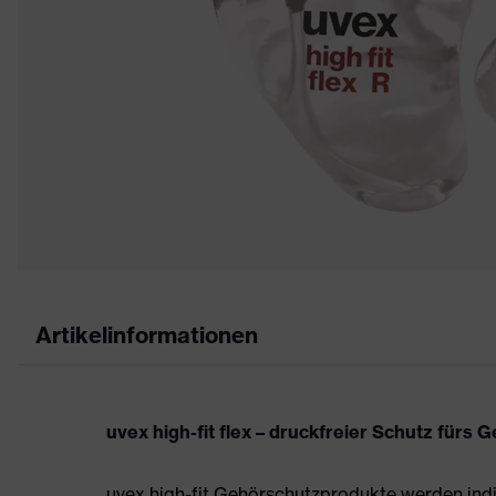
Artikelinformationen
uvex high-fit flex – druckfreier Schutz fürs 
uvex high-fit Gehörschutzprodukte werden ind