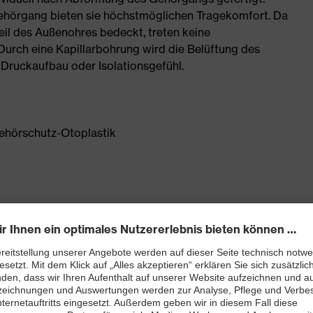
Gehörgang bieten sie höchstmöglichen Tragekomfort. Da
eil des Außenohres bedeckt, treten keine
urch eine Kapillarbohrung wird die Belüftung des
 Druckaufbau oder Isolationsgefühl.
ehörschutz-Otoplastik
material
stück