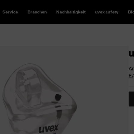
Service
Branchen
Nachhaltigkeit
uvex safety
Bl
u
Ar
EA