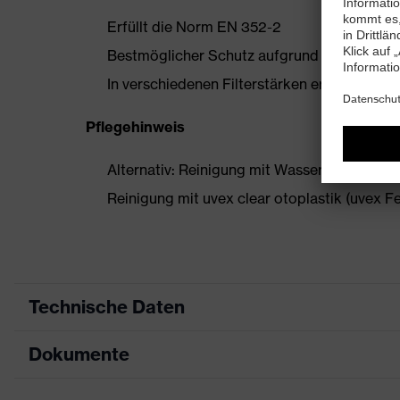
Erfüllt die Norm EN 352-2
Bestmöglicher Schutz aufgrund perfekter 
In verschiedenen Filterstärken erhältlich
Pflegehinweis
Alternativ: Reinigung mit Wasser und milder
Reinigung mit uvex clear otoplastik (uvex 
Technische Daten
Dokumente
Produktart
Individuelle Otoplastik
Produktfamilie
uvex Otoplastic