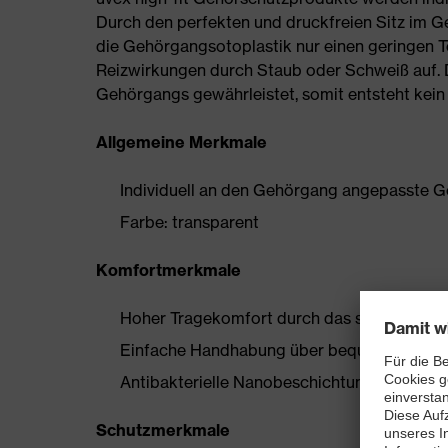
Durch den perfekten und druckfreien Sitz im 
die Gehörgangsotoplastik nur einen geringen T
Reizwirkungen durch Staub oder Schweiß auf. D
Gehörgangs gewährleistet, somit entsteht kein
Allgemeine Merkmale
Individuell an den Gehörgang angepasste G
Farbe: transparent
Komfortmerkmale
Hoher Tragekomfort durch das softe Silikon
Einfache Handhabung über bequemes Griff
Antibakterielle Nanobeschichtung
Schutzmerkmale