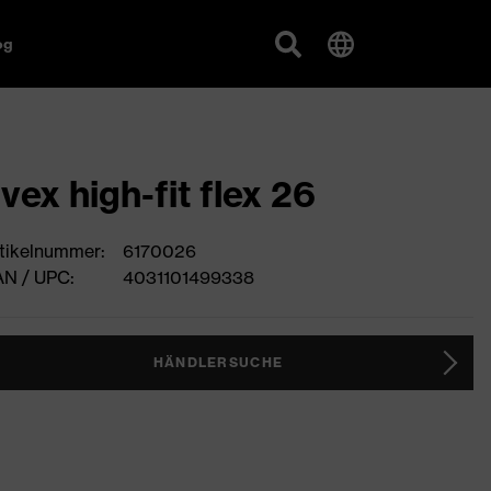
og
vex high-fit flex 26
tikelnummer:
6170026
N / UPC:
4031101499338
HÄNDLERSUCHE