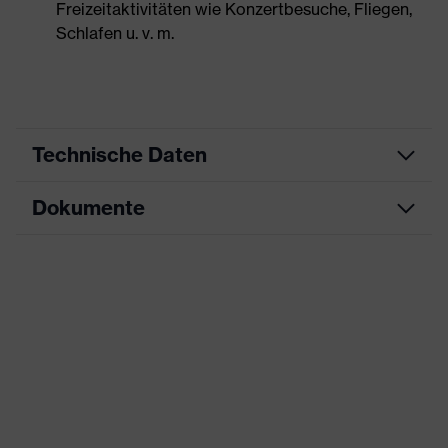
Freizeitaktivitäten wie Konzertbesuche, Fliegen,
Schlafen u. v. m.
Technische Daten
Dokumente
Produktart
Individuelle Otoplastik
Produktfamilie
uvex Otoplastic
Datenblatt
Farbe
transparent
CE Konformitätserklärung
SNR
26
Downloadportal für CE
Signalerkennung
W, S, E2
Konformitätserklärungen
Detektierbarkeit
Nein