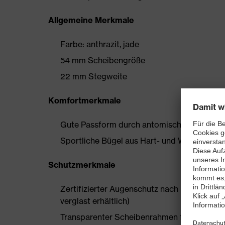
Allgemeine Merkmale
Farbe: anthrazit, jade
54 mm Scheibengröße
22 mm Stegweite
Komfortmerkmale
Gute Passform durch antomisch geformten
Sportliche Bügel aus Hart- und Weichkompon
Schutzmerkmale
Zertifizierter Augenschutz nach EN 166 (Anme
verglast erhältlich)
Transparenter Scheibenrahmen für ein unei