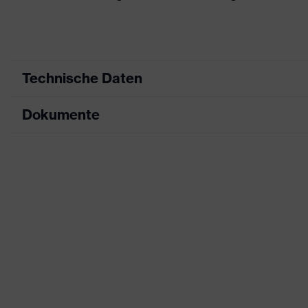
Technische Daten
Dokumente
Produktart
Korrektionsschutzbr
Produkttyp
Fassung ohne Sche
Datenblatt
Produktfamilie
uvex KSB
CE Konformitätserklärung
Farbe
grau, grün
Downloadportal für CE Konformitätserklä
Geschlecht
Unisex
UV-Schutz
-
Ausstattung
integrierter Seite