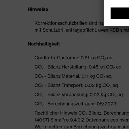
Hinweise
Korrektionsschutzbrillen sind nach EN 166 ze
mit Schutzbrillentragepflicht. uvex KSB sind 
Nachhaltigkeit
Cradle-to-Customer: 0.61 kg CO₂ eq
CO₂ - Bilanz Herstellung: 0.45 kg CO₂ eq
CO₂ - Bilanz Material: 0.11 kg CO₂ eq
CO₂ - Bilanz Transport: 0.02 kg CO₂ eq
CO₂ - Bilanz Verpackung: 0.03 kg CO₂ eq
CO₂ - Berechnungszeitraum: 05/2023
Rechtlicher Hinweis CO₂ Bilanz: Berechnu
14067) SimaPro 9.4.0.2 Datenbank ecoinvent
Werte gelten zum Berechnungszeitraum und