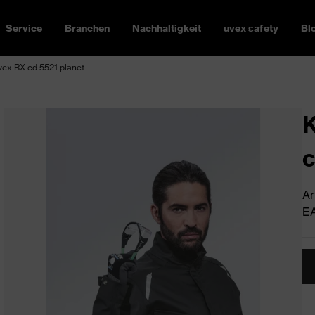
Service
Branchen
Nachhaltigkeit
uvex safety
Bl
vex RX cd 5521 planet
K
c
Ar
EA