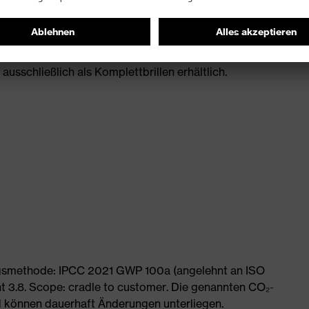
rtifiziert und schützen Brillenträger an Arbeitsplätzen
ausschließlich als Komplettbrillen erhältlich.
ngsmethode: IPCC 2021 GWP 100a (angelehnt an ISO
 3.8. Scope: cradle to customer. Die genannten CO₂-
 können dauerhaft Änderungen unterliegen.