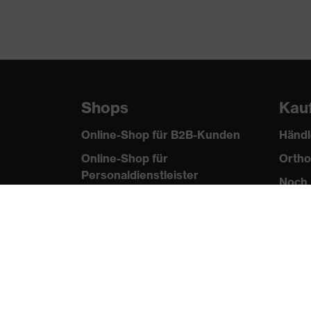
Material Tragkörper
Biobasierter Kunstst
Shops
Kau
Online-Shop für B2B-Kunden
Händl
Online-Shop für
Ortho
Personaldienstleister
Noch 
Online-Shop für
Laserschutzprodukte
uvex Optik Shop Fürth
E | 3 Store