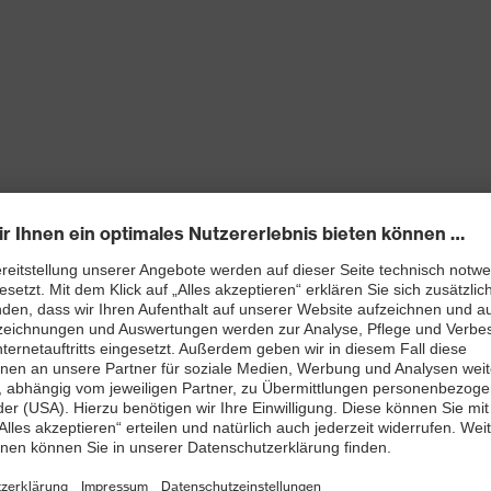
 Nasenbereich
enten für rutschfreien Sitz
rkung: zertifizierte Korrektionsschutzbrillen sind nur
ngeschränktes Sichtfeld