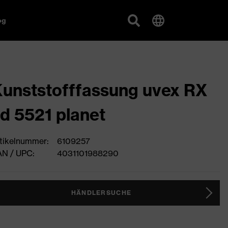
og
unststofffassung uvex RX
d 5521 planet
tikelnummer:
6109257
N / UPC:
4031101988290
HÄNDLERSUCHE