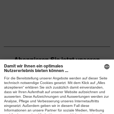
Material
nicht zutreffend
Scheibe
Norm
EN 166:2001
Scheibengröße
57 mm
Stegweite
16 mm
Abonnieren Sie jetzt unseren
Farbe Scheibe
-
Newsletter
Fassungsgröße
57 mm/16 mm
ZUM NEWSLETTER ANMELDEN
Material
Biobasierter Kunststoff,
Tragkörper
Biobasierter Kunststoff