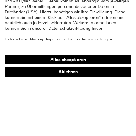
Shops
Online-Shop für B2B-Kunden
Online-Shop für Personaldienstleister
Online-Shop für Laserschutzprodukte
uvex Optik Shop Fürth
E | 3 Store
Kaufberatung
Händlersuche