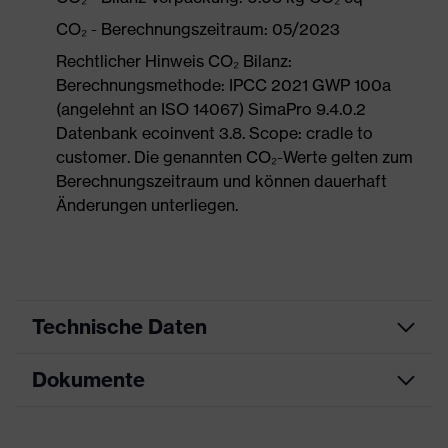
CO₂ - Berechnungszeitraum: 05/2023
Rechtlicher Hinweis CO₂ Bilanz:
Berechnungsmethode: IPCC 2021 GWP 100a
(angelehnt an ISO 14067) SimaPro 9.4.0.2
Datenbank ecoinvent 3.8. Scope: cradle to
customer. Die genannten CO₂-Werte gelten zum
Berechnungszeitraum und können dauerhaft
Änderungen unterliegen.
Technische Daten
Dokumente
Produktart
Korrektionsschutzbrille
Produkttyp
Fassung ohne Scheiben
Datenblatt