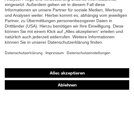
Material
Kunststoff
Verschluss
UV Standard 801, EN ISO
Norm
20471:2013
Passform
Regular Fit
Shops
Produkttyp
Cargohose
Untertypen
Online-Shop für B2B-Kunden
Online-Shop für Personaldienstleister
Druckknopfverschluss,
Verschluss
Reißverschluss
Online-Shop für Laserschutzprodukte
uvex Optik Shop Fürth
E | 3 Store
Kaufberatung