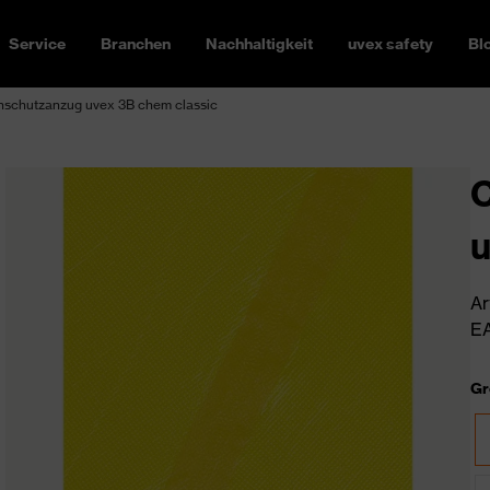
Service
Branchen
Nachhaltigkeit
uvex safety
Bl
nschutzanzug uvex 3B chem classic
C
u
Ar
EA
Gr