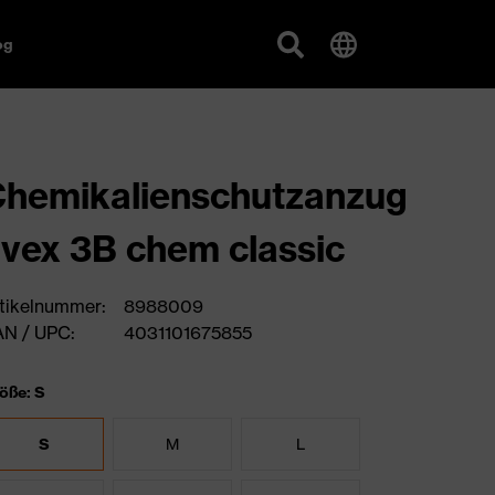
og
hemikalienschutzanzug
vex 3B chem classic
tikelnummer:
8988009
N / UPC:
4031101675855
öße: S
S
M
L