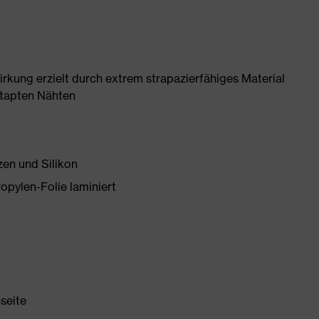
rkung erzielt durch extrem strapazierfähiges Material
etapten Nähten
en und Silikon
opylen-Folie laminiert
nseite