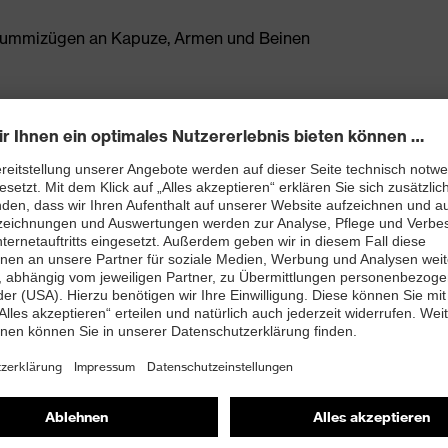
ummizügen an Kapuze, Armen und Beinen
26, EN 14605 – Typ 3B, EN 14605 – Typ 4B, ISO 13982-1 –
hemikalien
der Ärmel
ßverschlussblende
n Chemiekalien