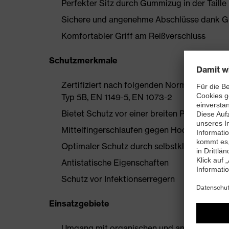
Perfekter Sitz durch Gummizug in der Taille
Sichere und angenehme Abschlüsse dank G
Komfortabler Griff am Reißverschluss
Schutzmerkmale
Zertifiziert nach folgenden Normen: EN 141
Typ 5B, EN 1149-5, EN 1073-2
Bietet Schutz vor einer breiten Palette an C
Mittelfingerschlaufen gegen Hochrutschen 
Optimaler Schutz durch selbstklebende Rei
Antistatische Eigenschaften
Schutz vor Infektionserregern
Einsatzgebiete
Umgang mit organischen und anorganische