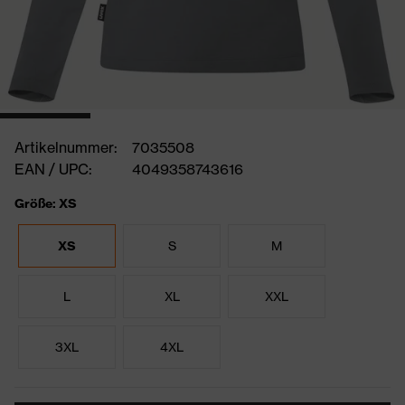
Artikelnummer:
7035508
EAN / UPC:
4049358743616
Größe: XS
XS
S
M
L
XL
XXL
3XL
4XL