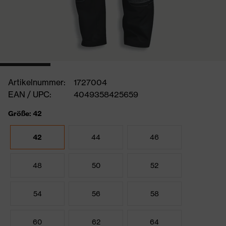
Artikelnummer:
1727004
EAN / UPC:
4049358425659
Größe: 42
42
44
46
48
50
52
54
56
58
60
62
64