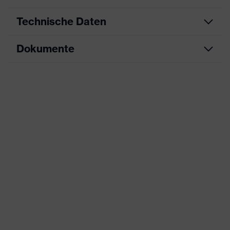
Technische Daten
Dokumente
Produktart
Arbeitskleidung
Produkttyp
Hose
Datenblatt
Produktart
Schnittschutzkleidung
Untertypen
Produktfamilie
uvex cut
Farbe
schwarz
Geschlecht
Herren
Verstellbarer Gummizug im
Ausstattung
Bund, Vielzahl an Taschen,
teilweise mit Patte