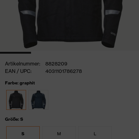
Artikelnummer:
8828209
EAN / UPC:
4031101786278
Farbe: graphit
Größe: S
S
M
L