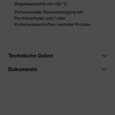
Bügeleisensohle von 150 °C
Professionelle Trockenreinigung mit
Perchlorethylen und / oder
Kohlenwasserstoffen, normaler Prozess
Technische Daten
Dokumente
Produktart
Schutzkleidung
Produkttyp
Hose
Datenblatt
Produktart
Warnschutzkleidung
Untertypen
CE Konformitätserklärung
Produktfamilie
uvex Construction
Downloadportal für CE