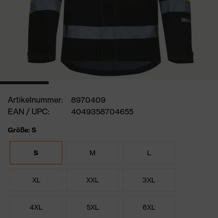
Artikelnummer:
8970409
EAN / UPC:
4049358704655
Größe: S
S
M
L
XL
XXL
3XL
4XL
5XL
6XL