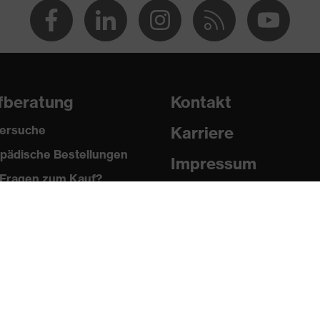
nopfverschluss
82-2:2020, EN 1149-5:2018, EN ISO 11612:2015
fberatung
Kontakt
ersuche
Karriere
pädische Bestellungen
Impressum
Fragen zum Kauf?
Datenschutz
Newsletter