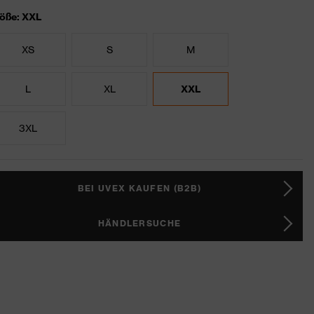
öße: XXL
XS
S
M
L
XL
XXL
3XL
BEI UVEX KAUFEN (B2B)
HÄNDLERSUCHE