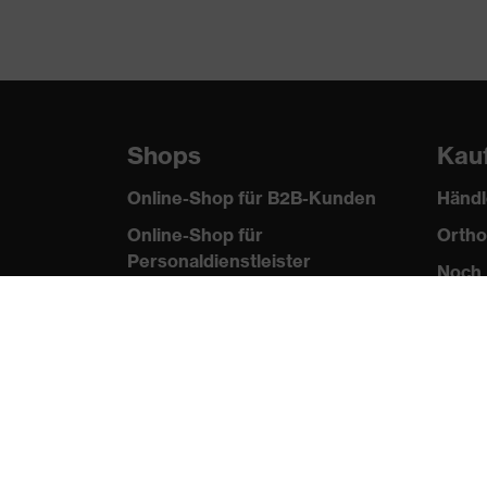
Verschluss
Druckk
Norm
EN 614
Shops
Kau
Online-Shop für B2B-Kunden
Händl
Online-Shop für
Ortho
Personaldienstleister
Noch 
Online-Shop für
Laserschutzprodukte
uvex Optik Shop Fürth
E | 3 Store