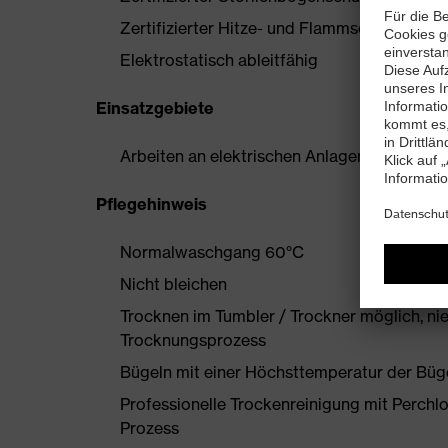
Zertifizierter Hitze- und Flammschutz nach
Elektrostatisch ableitfähig
Einsatzgebiete
Arbeiten an elektrischen Anlagen, Energiete
Pflegehinweis
Normalwaschgang 60°C
Nicht bleichen
Trocknen im Tumbler / Trockner möglich, ni
Trocknungsprozess
Bügeln mit einer Höchsttemperatur der Büg
Professionelle Trockenreinigung mit Perchl
Prozess