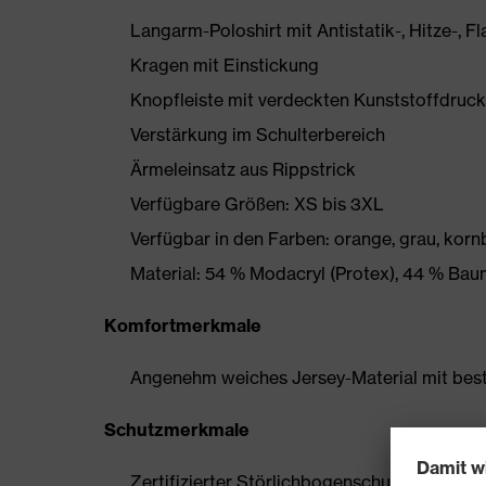
Langarm-Poloshirt mit Antistatik-, Hitze-,
Kragen mit Einstickung
Knopfleiste mit verdeckten Kunststoffdruc
Verstärkung im Schulterbereich
Ärmeleinsatz aus Rippstrick
Verfügbare Größen: XS bis 3XL
Verfügbar in den Farben: orange, grau, korn
Material: 54 % Modacryl (Protex), 44 % Baum
Komfortmerkmale
Angenehm weiches Jersey-Material mit bes
Schutzmerkmale
Zertifizierter Störlichbogenschutz Prüfklas