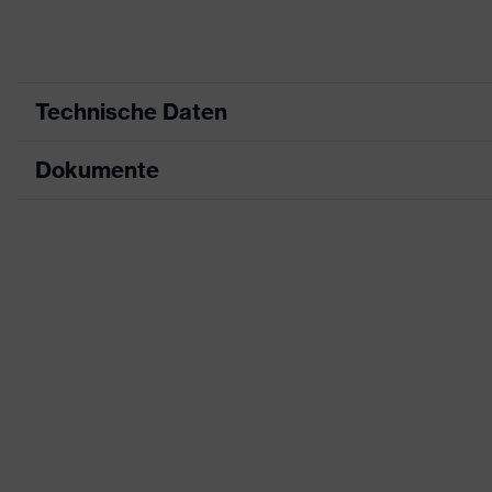
Technische Daten
Dokumente
Produktart
Schutz
Produkttyp
Shirts
Datenblatt
Produktart Untertypen
Multif
CE Konformitätserklärung
Produktfamilie
uvex m
Downloadportal für CE Konformitätserklä
Farbe
blau
Geschlecht
Herren
Zertifikate
OEKO-