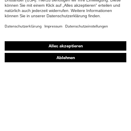
Shops
Online-Shop für B2B-Kunden
Online-Shop für Personaldienstleister
Online-Shop für Laserschutzprodukte
uvex Optik Shop Fürth
E | 3 Store
Kaufberatung
Händlersuche
Orthopädische Bestellungen