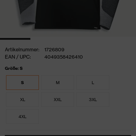
Artikelnummer:
1726809
EAN / UPC:
4049358426410
Größe: S
S
M
L
XL
XXL
3XL
4XL