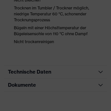
Nicht bleichen
Trocknen im Tumbler / Trockner möglich,
niedrige Temperatur 60 °C, schonender
Trocknungsprozess
Bügeln mit einer Höchsttemperatur der
Bügeleisensohle von 110 °C ohne Dampf
Nicht trockenreinigen
Technische Daten
Dokumente
Produktart
Arbeitskleidung
Produkttyp
Shirts
Datenblatt
Produktart
Schnittschutzkleidung