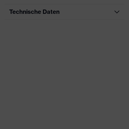
Technische Daten
Produktart
Arbeitskleidung
Produkttyp
Hose
Produktart
-
Untertypen
Produktfamilie
uvex suXXeed industry
Farbe
grau
Geschlecht
Herren
OEKO-TEX® STANDARD 100
Zertifikate
(S20-0516)