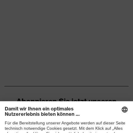
Flexbund, reflektierende
Designelemente,
Ausstattung
Stretcheinsätze, Vielzahl an
Taschen, teilweise mit Patte
Eignung für
staubig, trocken
Arbeitsumgebung
Flächengewicht
260
Oberstoff 1
Marketingfarbe
anthrazit
Material
Baumwolle, Elasthan®,
Oberstoff 1
Polyester
Abonnieren Sie jetzt unseren
Material
Newsletter
49 % Baumwolle, 49 %
Oberstoff 1 inkl.
Polyester, 2 % Elasthan®
Anteil
ZUM NEWSLETTER ANMELDEN