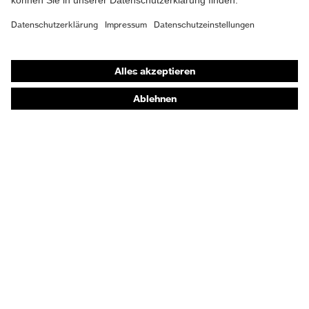
Material
Kunststoff
Verschluss
Shops
Online-Shop für B2B-Kunden
Passform
Regular Fit
Online-Shop für Personaldienstleister
Produkttyp
Arbeitsweste
Online-Shop für Laserschutzprodukte
Untertypen
uvex Optik Shop Fürth
Verschluss
Reißverschluss
E | 3 Store
Kaufberatung
Händlersuche
Orthopädische Bestellungen
Noch Fragen zum Kauf?