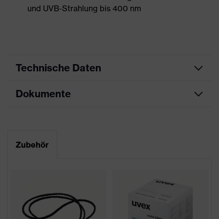
und UVB-Strahlung bis 400 nm
Technische Daten
Dokumente
Produktart
Schutzbrille
Produkttyp
Bügelbrille
Datenblatt
Produktfamilie
uvex pheos cx2
Zubehör
CE Konformitätserklärung
Farbe
weiß, schwarz
Downloadportal für CE
Geschlecht
Unisex
Konformitätserklärungen
Scheibentönung
grau 14%