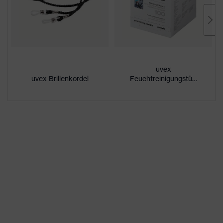
Beschichtung
uvex supravision excellence
außenseitig extrem kratzfest,
Eigenschaften
chemikalienbeständig,
Beschichtung
innenseitig beschlagfrei
uvex
UV-Schutz
UV400
uvex Brillenkordel
Feuchtreinigungstücher
Schutzfilter
Blendschutz, UV-Schutz
Mehrfachkomponenten-
Technologie, uvex supravision-
Beschichtungstechnologie,
uvex Technologie
uvex x-stream-Technologie,
uvex x-twist-Technologie, X-
Design
direkt an die Scheibe
angespritzte weiche Stirn- und
Nasenauflage,