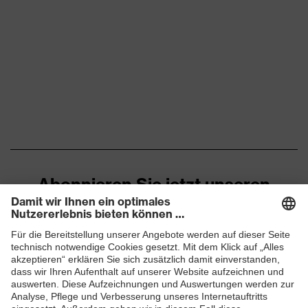
Marketingfarbe
grau, anthrazit
Material Bügel
Kunststoff
Material Rahmen
nicht zutreffend
Material Scheibe
Polycarbonat (PC)
Material
Kunststoff, nicht zutreffend
Tragkörper
Abonnieren Sie jetzt unseren
Norm
EN 170:2002, EN 166:2001
Newsletter
besonders für schmale Kopf-
Passform
und Gesichtsformen geeignet
ZUM NEWSLETTER ANMELDEN
Farbe Scheibe
farblos
Transmission
91%