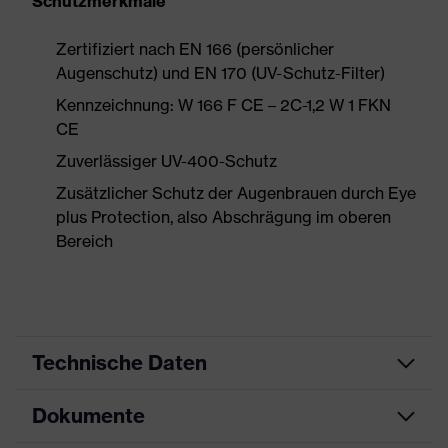
Schutzmerkmale
Zertifiziert nach EN 166 (persönlicher
Augenschutz) und EN 170 (UV-Schutz-Filter)
Kennzeichnung: W 166 F CE – 2C-1,2 W 1 FKN
CE
Zuverlässiger UV-400-Schutz
Zusätzlicher Schutz der Augenbrauen durch Eye
plus Protection, also Abschrägung im oberen
Bereich
Technische Daten
Dokumente
Produktart
Schutzbrille