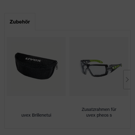
Produkttyp
Bügelbrille
Datenblatt
Produktfamilie
uvex pheos
Zubehör
CE Konformitätserklärung
Farbe
grau
Downloadportal für CE
Geschlecht
Unisex
Konformitätserklärungen
Scheibentönung
farblos
Beschichtung
uvex supravision extreme
Eigenschaften
außenseitig extrem kratzfest,
Beschichtung
innenseitig beschlagfrei
UV-Schutz
UV400
Zusatzrahmen für
uvex Brillenetui
uvex pheos s
Schutzfilter
UV-Schutz
Mehrfachkomponenten-