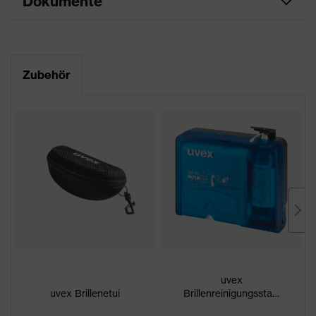
Dokumente
Produkttyp
Bügelbrille
Datenblatt
Produktfamilie
uvex pheos
Zubehör
CE Konformitätserklärung
Farbe
weiß, grün
Downloadportal für CE
Geschlecht
Unisex
Konformitätserklärungen
Scheibentönung
farblos
Beschichtung
uvex supravision excellence
außenseitig extrem kratzfest,
Eigenschaften
chemikalienbeständig,
Beschichtung
innenseitig beschlagfrei
uvex
UV-Schutz
UV400
uvex Brillenetui
Brillenreinigungsstation