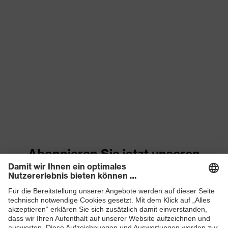
W 166 FT CE - 2C-1,2 W 1 FT
Kennzeichnung
KN CE
Material Bügel
Kunststoff
Material Rahmen
nicht zutreffend
Material Scheibe
Polycarbonat (PC)
Material
Kunststoff, nicht zutreffend
Tragkörper
Norm
EN 170:2002, EN 166:2001
Abonnieren Sie jetzt unseren
besonders für schmale Kopf-
Passform
Newsletter
und Gesichtsformen geeignet
Farbe Scheibe
farblos
ZUM NEWSLETTER ANMELDEN
Transmission
91%