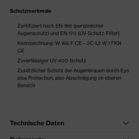
Schutzmerkmale
Zertifiziert nach EN 166 (persönlicher
Augenschutz) und EN 170 (UV-Schutz-Filter)
Kennzeichnung: W 166 F CE – 2C-1,2 W 1 FKN
CE
Zuverlässiger UV-400-Schutz
Zusätzlicher Schutz der Augenbrauen durch Eye
plus Protection, also Abschrägung im oberen
Bereich
Technische Daten
Produktart
Schutzbrille