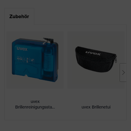
Datenblatt
Produktfamilie
uvex i-5
Zubehör
CE Konformitätserklärung
Farbe
grün, schwarz
Downloadportal für CE
Geschlecht
Unisex
Konformitätserklärungen
Scheibentönung
grau Schweißerschutz 3
Beschichtung
uvex infradur plus
außenseitig extrem kratzfest,
Eigenschaften
innenseitig beschlagfrei,
Beschichtung
Minimierung des Einbrennens
von Schweißfunken
uvex
Brillenreinigungsstation
uvex Brillenetui
UV-Schutz
UV400
Blendschutz,
Schutzfilter
Schweißerschutz, UV-Schutz