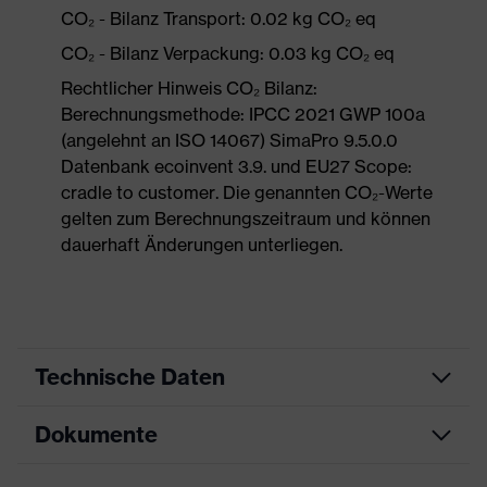
CO₂ - Bilanz Transport: 0.02 kg CO₂ eq
CO₂ - Bilanz Verpackung: 0.03 kg CO₂ eq
Rechtlicher Hinweis CO₂ Bilanz:
Berechnungsmethode: IPCC 2021 GWP 100a
(angelehnt an ISO 14067) SimaPro 9.5.0.0
Datenbank ecoinvent 3.9. und EU27 Scope:
cradle to customer. Die genannten CO₂-Werte
gelten zum Berechnungszeitraum und können
dauerhaft Änderungen unterliegen.
Technische Daten
Dokumente
Produktart
Schutzbrille
Produkttyp
Bügelbrille