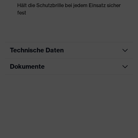
Hält die Schutzbrille bei jedem Einsatz sicher
fest
Technische Daten
Dokumente
Produktart
Zubehör
Produkttyp
Kopfband
Datenblatt
Produktfamilie
Accessories
Farbe
grau, schwarz
Geschlecht
-
UV-Schutz
-