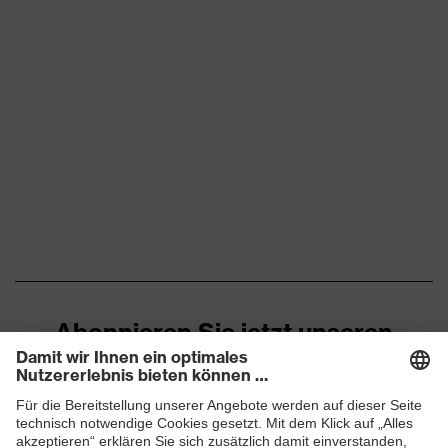
Material
Kunststoff
Rahmen
Material
Polycarbonat (PC)
Scheibe
Material
Kunststoff, Synthetik
Tragkörper
Norm
EN 170:2002, EN 166:2001
Farbe Scheibe
farblos
Transmission
91%
Abonnieren Sie jetzt unseren
Newsletter
ZUM NEWSLETTER ANMELDEN