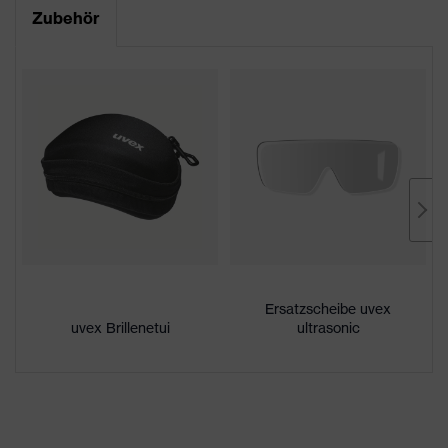
Produktfamilie
uvex ultrasonic
Zubehör
CE Konformitätserklärung
Farbe
weiß, transparent
Downloadportal für CE
Geschlecht
Unisex
Konformitätserklärungen
Scheibentönung
farblos
Beschichtung
uvex supravision clean
außenseitig extrem kratzfest,
Eigenschaften
autoklavierbar,
Beschichtung
chemikalienbeständig,
innenseitig beschlagfrei
Ersatzscheibe uvex
uvex Brillenetui
ultrasonic
UV-Schutz
UV400
Schutzfilter
UV-Schutz
Mehrfachkomponenten-
uvex