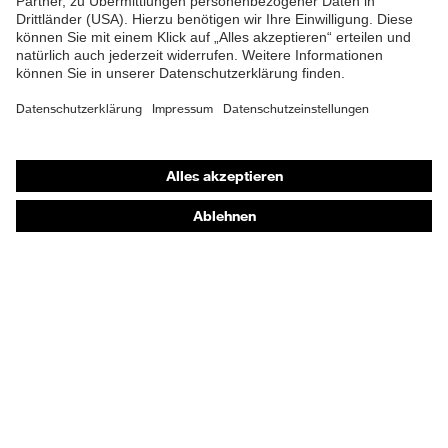
Shops
Online-Shop für B2B-Kunden
Online-Shop für Personaldienstleister
Online-Shop für Laserschutzprodukte
uvex Optik Shop Fürth
E | 3 Store
Kaufberatung
Händlersuche