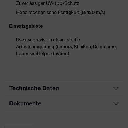
Zuverlässiger UV-400-Schutz
Hohe mechanische Festigkeit (B: 120 m/s)
Einsatzgebiete
Uvex supravision clean: sterile
Arbeitsumgebung (Labors, Kliniken, Reinräume,
Lebensmittelproduktion)
Technische Daten
Dokumente
Produktart
Schutzbrille
Produkttyp
Vollsichtbrille
Datenblatt