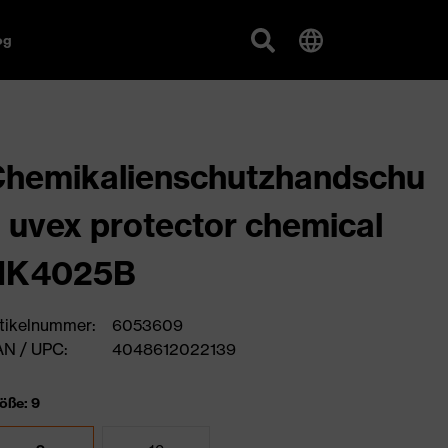
og
hemikalienschutzhandschu
 uvex protector chemical
NK4025B
tikelnummer:
6053609
N / UPC:
4048612022139
öße: 9