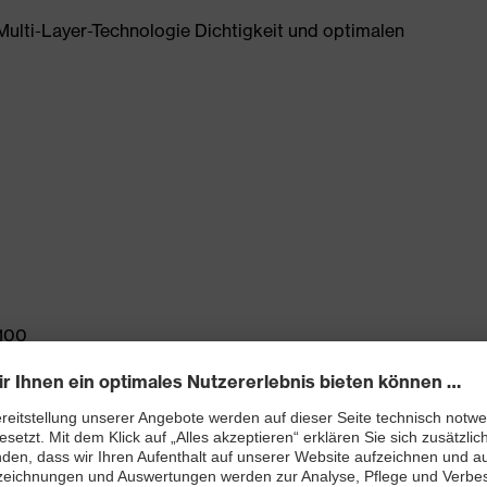
ulti-Layer-Technologie Dichtigkeit und optimalen
100
nd EN ISO 374-1:2016/Type A (J K N O P T)
onstruktion des Trägermaterials aus Baumwolle, HPPE