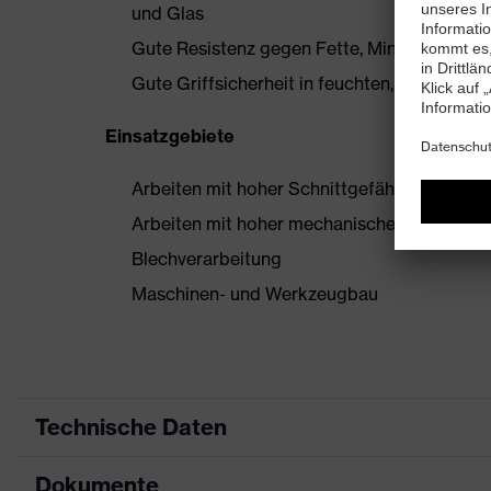
und Glas
Gute Resistenz gegen Fette, Mineralöle und
Gute Griffsicherheit in feuchten, nassen un
Einsatzgebiete
Arbeiten mit hoher Schnittgefährdung und 
Arbeiten mit hoher mechanischer Belastung
Blechverarbeitung
Maschinen- und Werkzeugbau
Technische Daten
Dokumente
Produktart
Schutzhandschuh