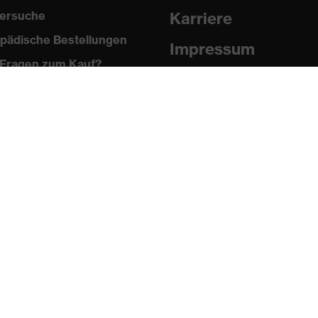
 + A1:2018, EN 388:2016 + A1:2018, EN ISO 21420:2020
ersuche
Karriere
pädische Bestellungen
Impressum
Fragen zum Kauf?
Datenschutz
Newsletter