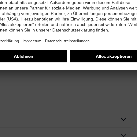
 viele Chemikalien
d öligen Bereichen
Chemikalienkontakt