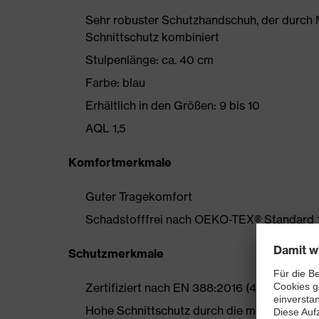
Sehr robuster Schutzhandschuh, der durch M
Schnittschutz kombiniert
Stulpenlänge: ca. 40 cm
Farbe: blau
Erhältlich in den Größen: 9 bis 10
AQL 1,5
Komfortmerkmale
Guter Tragekomfort
Schadstofffrei nach OEKO-TEX® Standard 
Schutzmerkmale
Zertifiziert nach EN 388:2016 (4 X 4 4 C) u
Hohe Schnittschutz durch die mehrlagige K