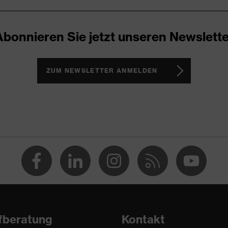
htet
Abonnieren Sie jetzt unseren Newslette
en Lösemitteln (DMF, TEA)
ZUM NEWSLETTER ANMELDEN
, Glasfaser, High Performance Polyethylen (HPPE), Polyamid
% (O), Essigsäure 99% (N), Formaldehyd 37% (T),
% (K), n-Heptan (J), Wasserstoffperoxid 30% (P)
fungen, Schutz vor Risswunden, Schutz vor
n
fberatung
Kontakt