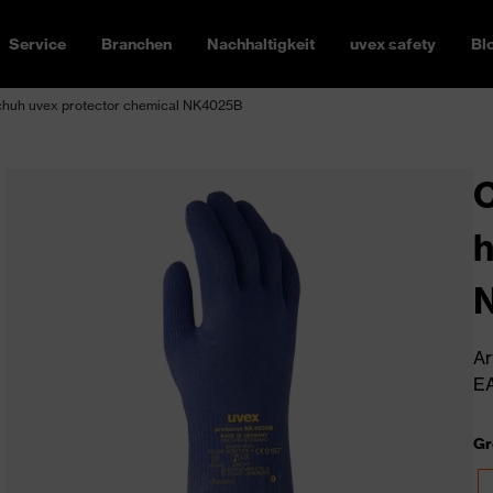
Service
Branchen
Nachhaltigkeit
uvex safety
Bl
huh uvex protector chemical NK4025B
C
h
Ar
EA
Gr