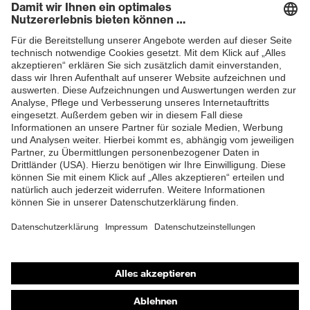
Schutz vor Kontaktwärme
Risiken
Newsletter
EN 407:2020, EN 388:2016
Norm
+ A1:2018, EN ISO
ZUM NEWSLETTER ANMELDEN
21420:2020
Shops
Online-Shop für B2B-Kunden
Online-Shop für Personaldienstleister