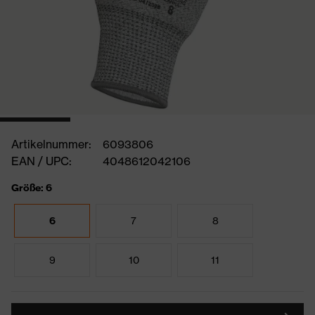
Artikelnummer:
6093806
EAN / UPC:
4048612042106
Größe: 6
6
7
8
9
10
11