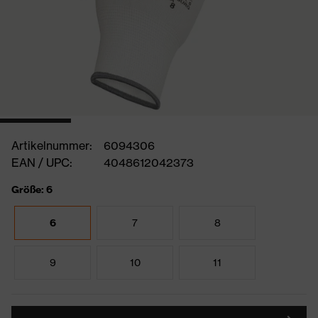
Artikelnummer:
6094306
EAN / UPC:
4048612042373
Größe: 6
6
7
8
9
10
11