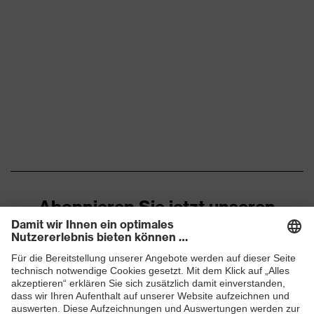
geeignet
Obermaterial
Polyamid (PA)
Schutz mechanische
Schutz vor Abschürfungen,
Risiken
Schutz vor Risswunden
EN 388:2016 + A1:2018, EN
Norm
ISO 21420:2020
Abonnieren Sie jetzt unseren
Newsletter
ZUM NEWSLETTER ANMELDEN