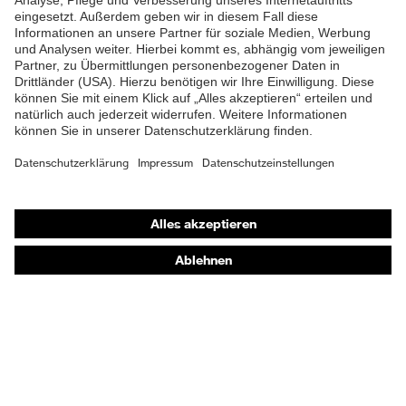
EN 407:2020, EN
Norm
388:2016 + A1:2018, EN
ISO 21420:2020
Shops
Online-Shop für B2B-Kunden
Online-Shop für Personaldienstleister
Online-Shop für Laserschutzprodukte
uvex Optik Shop Fürth
E | 3 Store