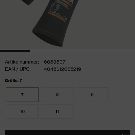
Artikelnummer:
6083807
EAN / UPC:
4048612085219
Größe: 7
7
8
9
10
11