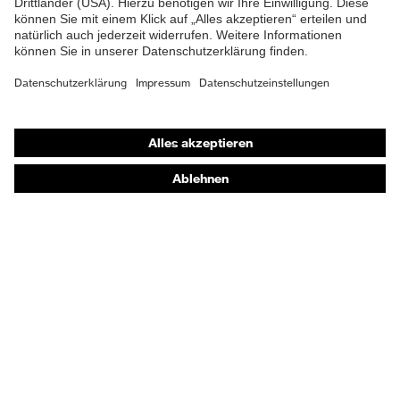
Flammbeständigkeit,
Schutz thermische Risiken
Kältebeständigkeit bis
-30 °C
Shops
Online-Shop für B2B-Kunden
Online-Shop für Personaldienstleister
Online-Shop für Laserschutzprodukte
uvex Optik Shop Fürth
E | 3 Store
Kaufberatung
Händlersuche
Orthopädische Bestellungen