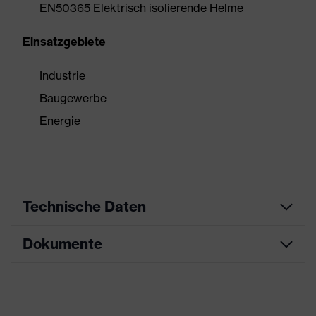
EN50365 Elektrisch isolierende Helme
Einsatzgebiete
Industrie
Baugewerbe
Energie
Technische Daten
Dokumente
Produktart
Schutzhelm
Produkttyp
Industrieschutzhelm
Datenblatt
Produktfamilie
uvex pronamic