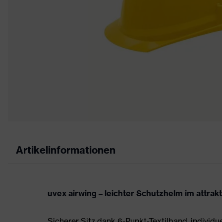
Artikelinformationen
uvex airwing – leichter Schutzhelm im attrak
Sicherer Sitz dank 6-Punkt-Textilband, individ