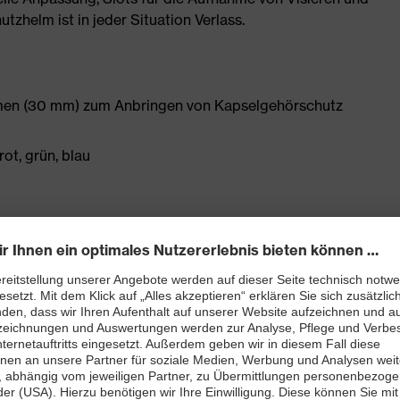
tzhelm ist in jeder Situation Verlass.
hmen (30 mm) zum Anbringen von Kapselgehörschutz
rot, grün, blau
eistet optimale Passform und Komfort
imale Belüftung
iduelle, bequeme Anpassung
ung für sehr niedrige Temperaturen (-30 °C)