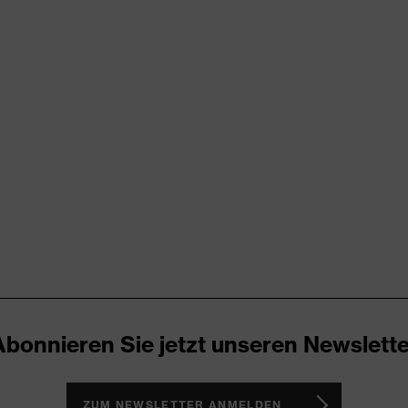
rungen
thylen (HDPE)
tattung, Schweißband
enausstattung
Abonnieren Sie jetzt unseren Newslette
ZUM NEWSLETTER ANMELDEN
2012