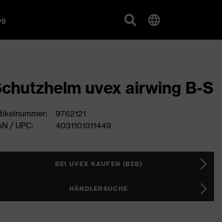
og
chutzhelm uvex airwing B-S
tikelnummer:
9762121
N / UPC:
4031101311449
BEI UVEX KAUFEN (B2B)
HÄNDLERSUCHE