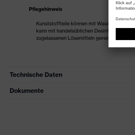
Pflegehinweis
Kunststoffteile können mit Wasser und han
kann mit handelsüblichen Desinfektionsmittel
zugelassenen Lösemitteln gereinigt werden.
Technische Daten
Dokumente
Produktart
Schutzhelm
Produkttyp
Industrieschutzhel
Datenblatt
Produktfamilie
uvex airwing
CE Konformitätserklärung
Farbe
gelb