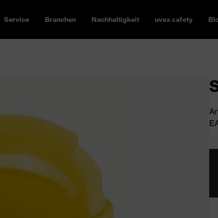
Service
Branchen
Nachhaltigkeit
uvex safety
Bl
S
Ar
EA