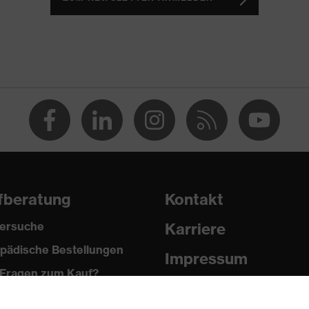
igkeit von spitzen und scharfen Gegenständen,
 zwischen 150 und 250 N, Vertikale Stoßdämpfung
, Kältebeständigkeit bis -30 °C
fberatung
Kontakt
ersuche
Karriere
pädische Bestellungen
Impressum
Fragen zum Kauf?
Datenschutz