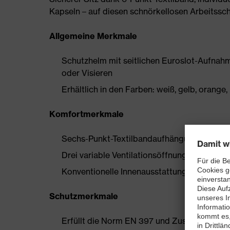
Kapseln – auf diesen schnörkellosen Arbeitsschu
Allgemeine Merkmale
Schutzhelm mit seitlichen Euroslot-Aufna
oder Visieren
Erhältlich in den Farben: weiß, gelb, orange, 
Komfortmerkmale
Sechs-Punkt-Textilbandaufhängung gewährl
Drei variable Ventilationsöffnungen für max
Konventionelle Innenausstattung eine indiv
Schutzmerkmale
Erfüllt die Norm EN 397 und Zusatzanforder