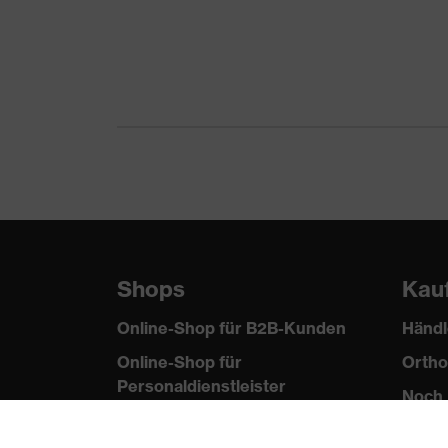
Schutz mechanische
Durchdringungsfest
Risiken
Kinnriemenöffnung
Schutz thermische Risiken
Flammbeständigkeit
Verschluss
Steckverschluss
Shops
Kau
Online-Shop für B2B-Kunden
Händl
Online-Shop für
Ortho
Personaldienstleister
Noch 
Online-Shop für
Laserschutzprodukte