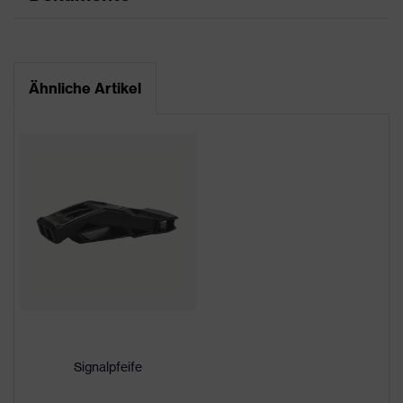
Produkttyp
Industrieschutzhelm
Datenblatt
Produktfamilie
uvex pheos
Ähnliche Artikel
CE Konformitätserklärung
Farbe
schwarz
Downloadportal für CE
Geschlecht
Unisex
Konformitätserklärungen
Schirmlänge
langer Schirm
High Density Polyethylen
Material Außenschale
(HDPE)
uvex Technologie
uvex climazone
Kapselgehörschutz und
Visier (Euroslots 30 mm),
Signalpfeife
Anbindung Helmzubehör
Weiteres Zubehör (z.B.
Helmlampe)