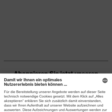
Durchdringungsfestigkeit
von spitzen und scharfen
Schutz mechanische
Gegenständen,
Risiken
Kinnriemenöffnung
zwischen 150 und 250 N,
Vertikale Stoßdämpfung
Flammbeständigkeit,
Schutz thermische Risiken
Kältebeständigkeit bis
-30 °C
Abonnieren Sie jetzt unseren
Newsletter
ZUM NEWSLETTER ANMELDEN