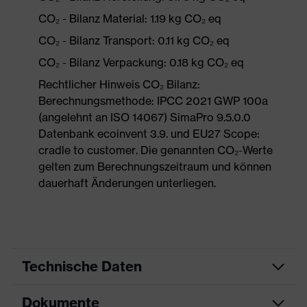
CO₂ - Bilanz Material: 1.19 kg CO₂ eq
CO₂ - Bilanz Transport: 0.11 kg CO₂ eq
CO₂ - Bilanz Verpackung: 0.18 kg CO₂ eq
Rechtlicher Hinweis CO₂ Bilanz:
Berechnungsmethode: IPCC 2021 GWP 100a
(angelehnt an ISO 14067) SimaPro 9.5.0.0
Datenbank ecoinvent 3.9. und EU27 Scope:
cradle to customer. Die genannten CO₂-Werte
gelten zum Berechnungszeitraum und können
dauerhaft Änderungen unterliegen.
Technische Daten
Dokumente
Produktart
Schutzhelm