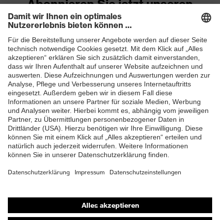
Abonnieren Sie jetzt unseren
Newsletter
Expandiertes Polystyrol-
Material Innenschale
Hartschaum (EPS)
Material Kinnriemen
Textil
ZUM NEWSLETTER ANMELDEN
EN 12492:2012, EN
Norm
397:2012 + A1:2012
Dorsale Stoßdämpfung,
Durchdringungsfestigkeit
von spitzen und scharfen
Gegenständen, Frontale
Stoßdämpfung,
Schutz mechanische
Kinnriemenöffnung ab
Risiken
500 N, Laterale
Stoßdämpfung,
Shops
Maximale Dehnung der
Trageeinrichtung von 25
Online-Shop für B2B-Kunden
mm, Vertikale