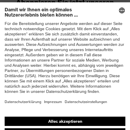
Abonnieren Sie jetzt unseren
Newsletter
Expandiertes Polystyrol-
Material Innenschale
Hartschaum (EPS)
Material Kinnriemen
Textil
ZUM NEWSLETTER ANMELDEN
EN 12492:2012, EN
Norm
397:2012 + A1:2012
Dorsale Stoßdämpfung,
Durchdringungsfestigkeit
von spitzen und scharfen
Gegenständen, Frontale
Stoßdämpfung,
Schutz mechanische
Kinnriemenöffnung ab
Risiken
500 N, Laterale
Stoßdämpfung,
Shops
Maximale Dehnung der
Trageeinrichtung von 25
Online-Shop für B2B-Kunden
mm, Vertikale