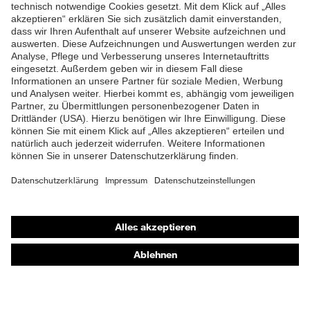
von spitzen und scharfen
ZUM NEWSLETTER ANMELDEN
Schutz mechanische
Gegenständen,
Risiken
Kinnriemenöffnung
zwischen 150 und 250 N,
Vertikale Stoßdämpfung
Flammbeständigkeit,
Schutz thermische Risiken
Kältebeständigkeit bis
-30 °C
Shops
Online-Shop für B2B-Kunden
Online-Shop für Personaldienstleister
Online-Shop für Laserschutzprodukte
uvex Optik Shop Fürth