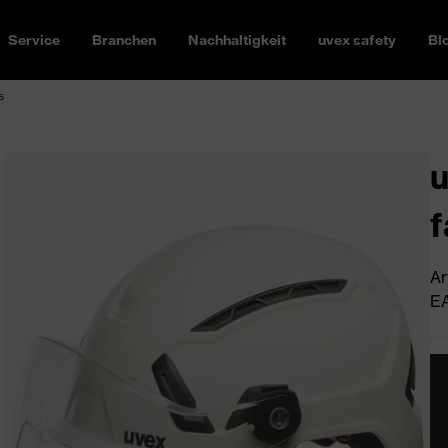
Service
Branchen
Nachhaltigkeit
uvex safety
Bl
s
u
f
Ar
EA