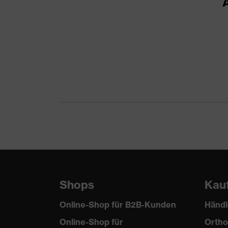
Farbe Scheibe
farb
Transmission
91%
Shops
Kau
Online-Shop für B2B-Kunden
Händl
Online-Shop für
Ortho