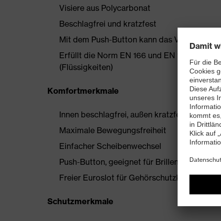
Visiere aus Polycarbonat
Beschlagfrei und kratzfest
Mit dem Push-Button kann das Visier vom 
Erfüllt die Norm EN 166 und EN 170, auße
(Flüssigkeiten)
Komfortmerkmale
Innen beschlagfrei, außen kratzfest
Maximale Bewegungsfreiheit
Einfacher Scheibenwechsel
Push-Button, geeignet für Brillenträger
Freier Euroslot für Gehörschutzkapseln
Schutzmerkmale