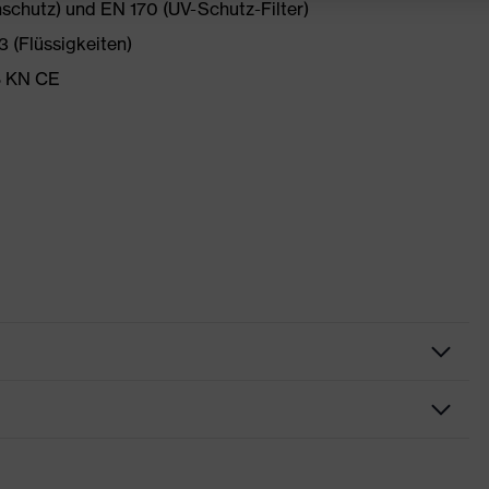
nschutz) und EN 170 (UV-Schutz-Filter)
 (Flüssigkeiten)
 B KN CE
er
eradapter