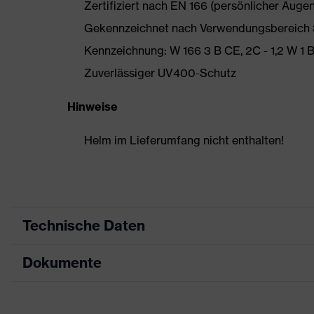
Zertifiziert nach EN 166 (persönlicher Auge
Gekennzeichnet nach Verwendungsbereich 3
Kennzeichnung: W 166 3 B CE, 2C - 1,2 W 1
Zuverlässiger UV400-Schutz
Hinweise
Helm im Lieferumfang nicht enthalten!
Technische Daten
Dokumente
Produktart
Visi
Produkttyp
Visi
Datenblatt