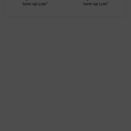
Kunststoffkappe
tune-up Low"
tune-up Low"
Rutschhemmung
SRC
Durchtritthemmung
Ohne Durchtritthemmung
uvex climazone, uvex
uvex Technologie
medicare+, uvex xenova®-
System
Allergikerhinweise
Geeignet für Chromallergiker
Gelochtes Obermaterial,
Geschlossener
Fersenbereich, Im
Sohlenverlauf integrierter
Ausstattung
Fersenkorb, Non-marking-
Sohle, Profilierte Sohle,
Weich gepolsterte Lasche,
Weich gepolsterter
Schaftabschluss