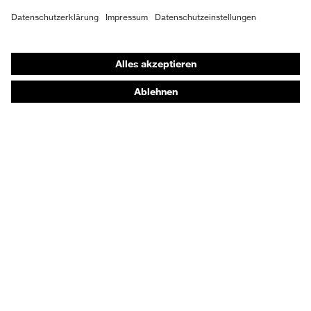
Obermaterial
Mikrovelours
Shops
Schutz chemische
Öl- und Benzinbeständigkeit
Online-Shop für B2B-Kunden
Risiken
(FO)
Online-Shop für Personaldienstleister
Schutz elektrische
Online-Shop für Laserschutzprodukte
Antistatik (A)
Risiken
uvex Optik Shop Fürth
Schutz
Durchtritthemmung (P),
E | 3 Store
mechanische
Energieaufnahmevermögen
Risiken
im Fersenbereich (E)
Kaufberatung
Sohle
uvex 2
Händlersuche
Elastischer Schnürsenkel mit
Verschluss
Orthopädische Bestellungen
Schnellverschluss
Noch Fragen zum Kauf?