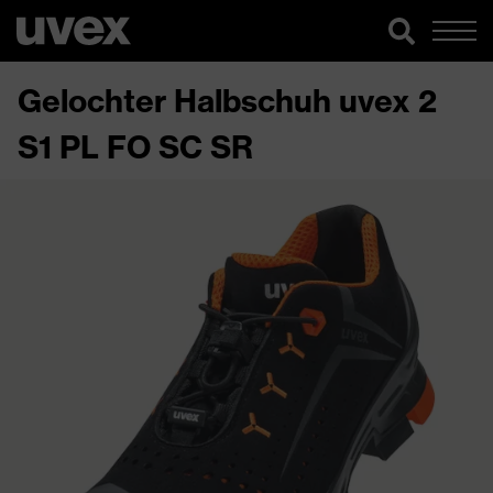
Gelochter Halbschuh uvex 2
S1 PL FO SC SR