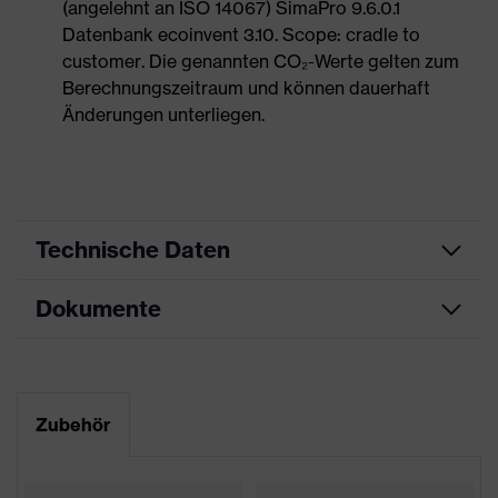
(angelehnt an ISO 14067) SimaPro 9.6.0.1
Datenbank ecoinvent 3.10. Scope: cradle to
customer. Die genannten CO₂-Werte gelten zum
Berechnungszeitraum und können dauerhaft
Änderungen unterliegen.
Technische Daten
Dokumente
Produktart
Sicherheitsschuh
Produkttyp
Halbschuhe
Maßtabelle
Produktfamilie
uvex 2
Datenblatt
Zubehör
Schutzklasse
S1P