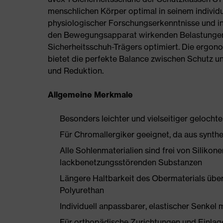
menschlichen Körper optimal in seinem individ
physiologischer Forschungserkenntnisse und in
den Bewegungsapparat wirkenden Belastungen
Sicherheitsschuh-Trägers optimiert. Die ergon
bietet die perfekte Balance zwischen Schutz u
und Reduktion.
Allgemeine Merkmale
Besonders leichter und vielseitiger gelocht
Für Chromallergiker geeignet, da aus synthe
Alle Sohlenmaterialien sind frei von Silik
lackbenetzungsstörenden Substanzen
Längere Haltbarkeit des Obermaterials üb
Polyurethan
Individuell anpassbarer, elastischer Senkel 
Für orthopädische Zurichtungen und Einlag