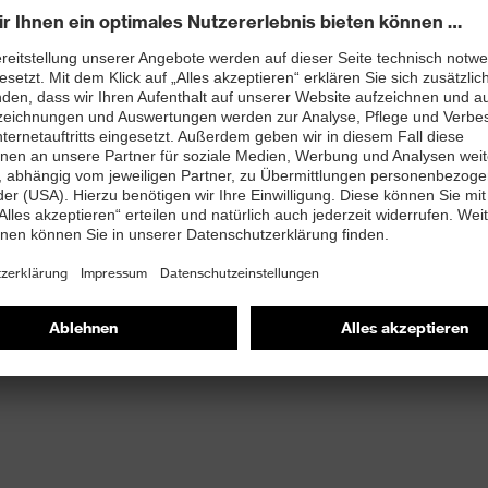
2 + A1:2024 mit Zusatzkennzeichnung für
hemmung (SR)
and kleiner 100 Megaohm
zkappe – kompakt, anatomisch geformt, mit guter
idichten-Polyurethan mit sehr guter Rutschhemmung
Fuß durch einen speziell gestalteten Seitenrahmen –
isierung und Führung sowie Prallschutz
, beeinträchtigt nicht die Flexibilität des Schuhs