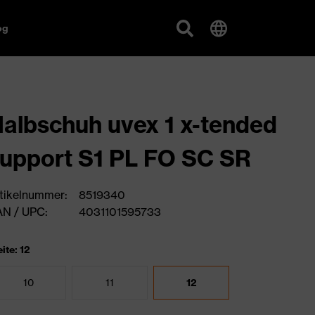
og
albschuh uvex 1 x-tended
upport S1 PL FO SC SR
tikelnummer:
8519340
N / UPC:
4031101595733
ite: 12
10
11
12