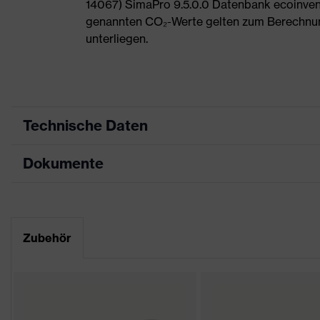
14067) SimaPro 9.5.0.0 Datenbank ecoinvent
genannten CO₂-Werte gelten zum Berechnu
unterliegen.
Technische Daten
Dokumente
Produktart
Sicherheitsschuh
Produkttyp
Halbschuhe
Maßtabelle
Produktfamilie
uvex 1 support
Datenblatt
Zubehör
Schutzklasse
S1P
CE Konformitätserklärung
Farbe
rot, schwarz
Downloadportal für CE Konformitätserklä