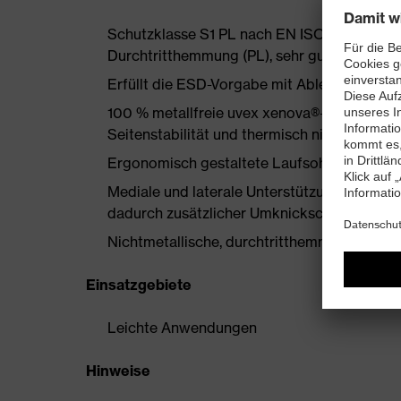
Schutzklasse S1 PL nach EN ISO 20345:202
Durchtritthemmung (PL), sehr gute Rutsch
Erfüllt die ESD-Vorgabe mit Ableitwiderst
100 % metallfreie uvex xenova®-Zehenschut
Seitenstabilität und thermisch nicht leitend
Ergonomisch gestaltete Laufsohle aus Zwe
Mediale und laterale Unterstützung für den 
dadurch zusätzlicher Umknickschutz, Stabil
Nichtmetallische, durchtritthemmende Einlage
Einsatzgebiete
Leichte Anwendungen
Hinweise