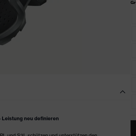
Gr
 Leistung neu definieren
 PL und S3L schützen und unterstützen den