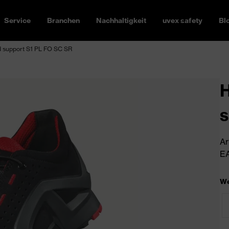
Service
Branchen
Nachhaltigkeit
uvex safety
Bl
d support S1 PL FO SC SR
H
s
Ar
EA
We