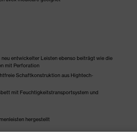
 neu entwickelter Leisten ebenso beiträgt wie die
n mit Perforation
htfreie Schaftkonstruktion aus Hightech-
bett mit Feuchtigkeitstransportsystem und
enleisten hergestellt