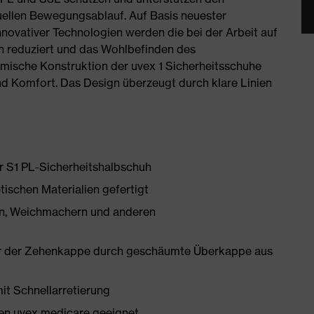
uellen Bewegungsablauf. Auf Basis neuester
novativer Technologien werden die bei der Arbeit auf
 reduziert und das Wohlbefinden des
omische Konstruktion der uvex 1 Sicherheitsschuhe
nd Komfort. Das Design überzeugt durch klare Linien
er S1 PL-Sicherheitshalbschuh
tischen Materialien gefertigt
onen, Weichmachern und anderen
er der Zehenkappe durch geschäumte Überkappe aus
mit Schnellarretierung
en uvex medicare geeignet