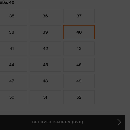
öße: 40
35
36
37
38
39
40
41
42
43
44
45
46
47
48
49
50
51
52
BEI UVEX KAUFEN (B2B)