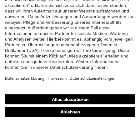
Weich gepolsterte
ZUM NEWSLETTER ANMELDEN
Staublasche, Weich
gepolsterter
Schaftabschluss
Klimakomfortfußbett uvex 1
Fußbett
G2
Futter
Distance-Mesh
Lieferumfang
1 Paar Sicherheitsschuhe
Marketingfarbe
lime
Shops
Zweidichten-PU/TPU uvex
Online-Shop für B2B-Kunden
Material Sohle
x-tended grip
Online-Shop für Personaldienstleister
Gummi (GU), Polyester
Online-Shop für Laserschutzprodukte
Material Verschluss
(PES)
uvex Optik Shop Fürth