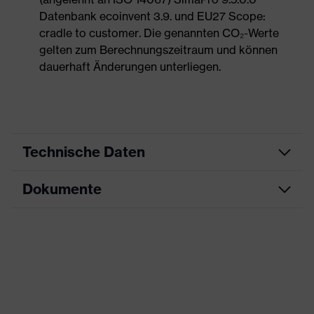
Datenbank ecoinvent 3.9. und EU27 Scope:
cradle to customer. Die genannten CO₂-Werte
gelten zum Berechnungszeitraum und können
dauerhaft Änderungen unterliegen.
Technische Daten
Dokumente
Produktart
Sicherheitsschuh
Produkttyp
Stiefel
Maßtabelle
Produktfamilie
uvex 1 G2
Datenblatt
Schutzklasse
S1
CE Konformitätserklärung