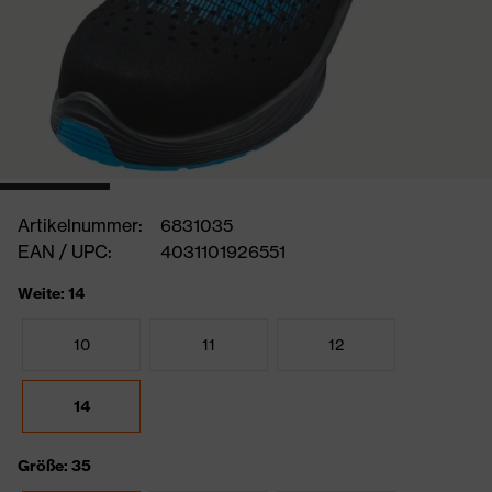
Artikelnummer:
6831035
EAN / UPC:
4031101926551
Weite: 14
10
11
12
14
Größe: 35