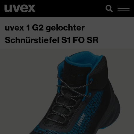
uvex 1 G2 gelochter
Schnürstiefel S1 FO SR