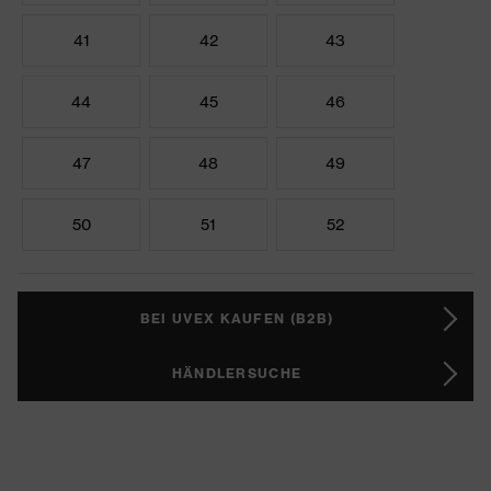
41
42
43
44
45
46
47
48
49
50
51
52
BEI UVEX KAUFEN (B2B)
HÄNDLERSUCHE