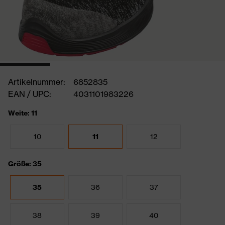
Artikelnummer:
6852835
EAN / UPC:
4031101983226
Weite: 11
10
11
12
Größe: 35
35
36
37
38
39
40