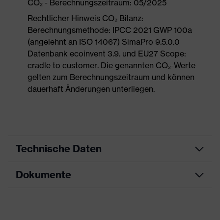
CO₂ - Berechnungszeitraum: 05/2025
Rechtlicher Hinweis CO₂ Bilanz:
Berechnungsmethode: IPCC 2021 GWP 100a
(angelehnt an ISO 14067) SimaPro 9.5.0.0
Datenbank ecoinvent 3.9. und EU27 Scope:
cradle to customer. Die genannten CO₂-Werte
gelten zum Berechnungszeitraum und können
dauerhaft Änderungen unterliegen.
Technische Daten
Dokumente
Produktart
Sicherheitsschuh
Produkttyp
Halbschuhe
Maßtabelle
Produktfamilie
uvex 1 G2