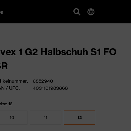
og
vex 1 G2 Halbschuh S1 FO
SR
tikelnummer:
6852940
N / UPC:
4031101983868
ite: 12
10
11
12