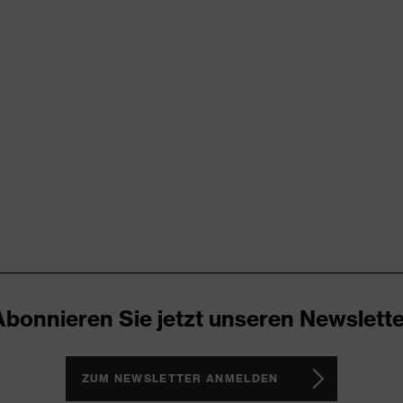
rungen
er Aufladung (ESD) mit einem Ableitwiderstand kleiner 100
kappe
REnrj, uvex medicare+, uvex x-dry knit, uvex xenova®-System
Abonnieren Sie jetzt unseren Newslette
ker
ch, Im Sohlenverlauf integrierter Fersenkorb, Non-marking-
Reflektierende Elemente, Weich gepolsterte Staublasche, Weich
ZUM NEWSLETTER ANMELDEN
uss