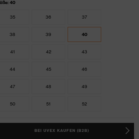
öße: 40
35
36
37
38
39
40
41
42
43
44
45
46
47
48
49
50
51
52
BEI UVEX KAUFEN (B2B)