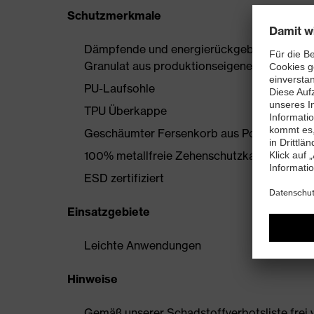
Schutzmerkmale
Dämpfende und energierückgebende uvex i-
Granulat aus produktionseigenen Überschü
PU-Laufsohle
TPU Überkappe
Geschäumter Fersenkorb aus Polyurethan
100% metallfreie Zehenschutzkappe
ESD zertifiziert
Einsatzgebiete
Leichte Anwendungen
Hinweise
Gemäß unserer Schadstoffverbotsliste frei