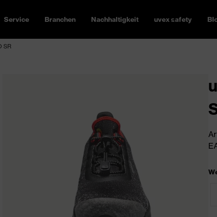
Service
Branchen
Nachhaltigkeit
uvex safety
Bl
O SR
u
Ar
EA
We