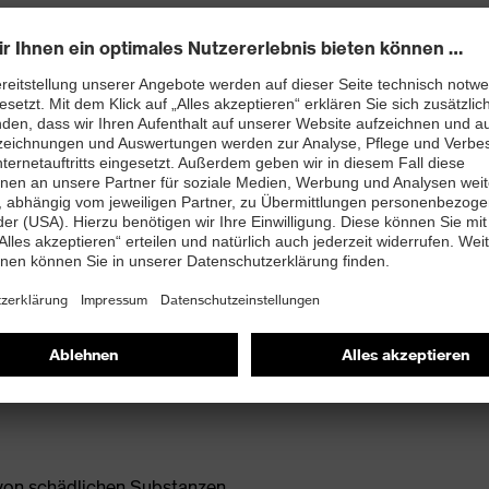
PUREnrj planet Zwischensohle mit 15% recyceltem
ssen
 von schädlichen Substanzen