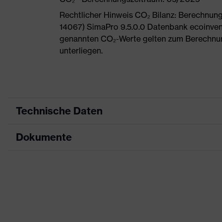
Rechtlicher Hinweis CO₂ Bilanz: Berechnu
14067) SimaPro 9.5.0.0 Datenbank ecoinvent
genannten CO₂-Werte gelten zum Berechnu
unterliegen.
Technische Daten
Dokumente
Produktart
Sicherheitsschuh
Produkttyp
Halbschuhe
Maßtabelle
Produktfamilie
uvex 1 G2
Datenblatt
Schutzklasse
S1
CE Konformitätserklärung