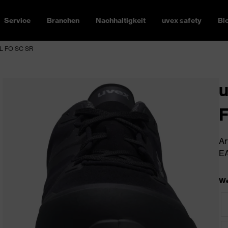
Service
Branchen
Nachhaltigkeit
uvex safety
Bl
3L FO SC SR
u
Ar
EA
We