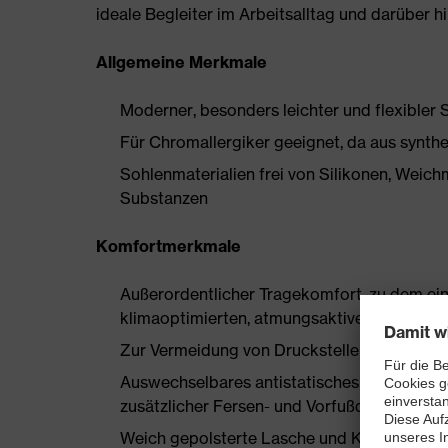
ideale Begleiter im Arbeitsalltag und darüber h
Allgemeine Merkmale
Moderner, besonders leichter und flexibler
Für Chromallergiker geeignet, da aus synthe
Sohlenmaterialien frei von Silikonen, Wei
Substanzen
Komfortmerkmale
Außerordentlicher Tragekomfort, zu dem ein
klimaoptimierten, atmungsaktiven Materiali
Zur Vermeidung von Druckstellen nahezu nah
Auswechselbares antistatisches Komfortfuß
zusätzlicher Fersen- und Vorfußdämpfung
Weich gepolsterte Lasche und Kragen