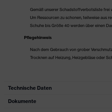
Gemäß unserer Schadstoffverbotsliste frei
Um Ressourcen zu schonen, teilweise aus rec
Schuhe bis Größe 40 werden über einen Dam
Pflegehinweis
Nach dem Gebrauch von grober Verschmutzun
Trocknen auf Heizung, Heizgebläse oder Sc
Technische Daten
Dokumente
Produktart
Sicherheitsschuh
Produkttyp
Halbschuhe