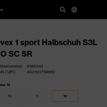
og
vex 1 sport Halbschuh S3L
FO SC SR
tikelnummer:
6592344
N / UPC:
4031101759883
ite: 12
10
11
12