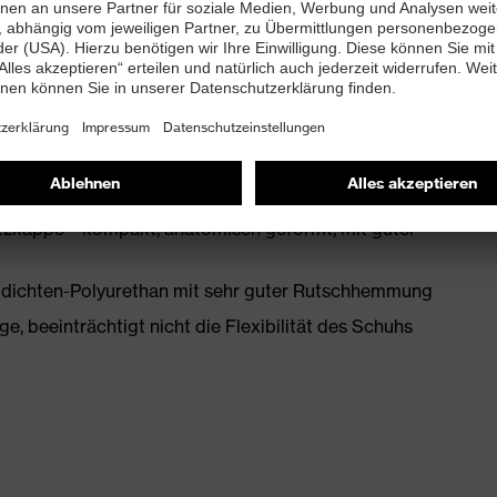
enleisten hergestellt
mit Zusatzkennzeichnung für sehr gute
tand kleiner 100 Megaohm
zkappe – kompakt, anatomisch geformt, mit guter
idichten-Polyurethan mit sehr guter Rutschhemmung
, beeinträchtigt nicht die Flexibilität des Schuhs