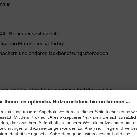
inaus.
 S3L-Sicherheitshalbschuh
tischen Materialien gefertigt
chmachern und anderen lackbenetzungsstörenden
 neu entwickelter Leisten ebenso beiträgt wie die
en
tfreie Schaftkonstruktion aus Hightech-Material
bett mit Feuchtigkeitstransportsystem und