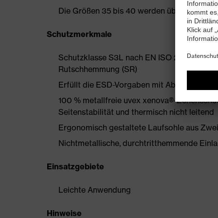
Die Größen 35 bis 40 werden über einen Dam
Schutzmerkmale
Schutzklasse S3L nach EN ISO 20345:2022 
Rutschhemmung (SR)
Erfüllt die ESD-Vorgaben mit Ableitwiders
100 % metallfreie uvex xenova®-Zehenschut
Seitenstabilität und thermisch nicht leitend
Ergonomisch gestaltete Laufsohle aus Zwe
Nichtmetallische, durchtritthemmende Einlage
Einsatzgebiete
Leichte Anwendung
Hinweise