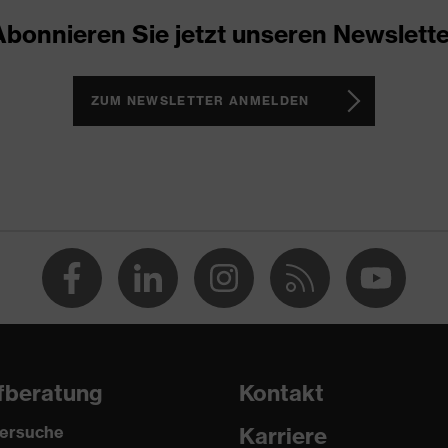
Abonnieren Sie jetzt unseren Newslette
ker
ch, Non-marking-Sohle, Profilierte Sohle, Weich gepolsterte
r Schaftabschluss
ZUM NEWSLETTER ANMELDEN
1 sport
(PU/PU)
ere (TPE)
fberatung
Kontakt
ersuche
Karriere