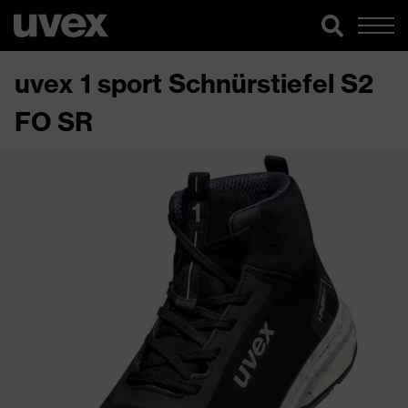
uvex 1 sport Schnürstiefel S2
FO SR