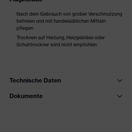
Nach dem Gebrauch von grober Verschmutzung
befreien und mit handelsüblichen Mitteln
pflegen
Trocknen auf Heizung, Heizgebläse oder
Schuhtrockner wird nicht empfohlen
Technische Daten
Dokumente
Produktart
Sicherheitsschuh
Produkttyp
Stiefel
Datenblatt
Produktfamilie
uvex 1 sport