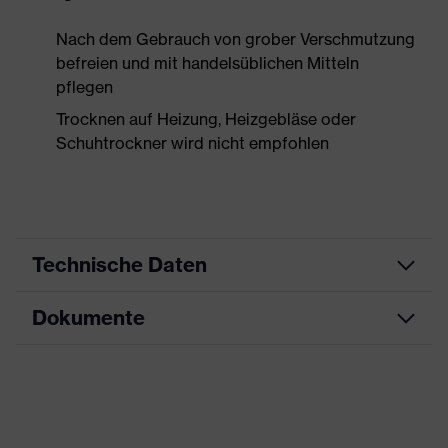
Nach dem Gebrauch von grober Verschmutzung
befreien und mit handelsüblichen Mitteln
pflegen
Trocknen auf Heizung, Heizgebläse oder
Schuhtrockner wird nicht empfohlen
Technische Daten
Dokumente
Produktart
Sicherheitsschuh
Produkttyp
Halbschuhe
Datenblatt
Produktfamilie
uvex 1 x-craft
CE Konformitätserklärung