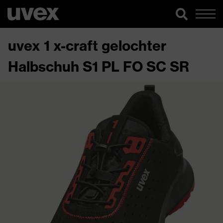
uvex 1 x-craft gelochter
Halbschuh S1 PL FO SC SR