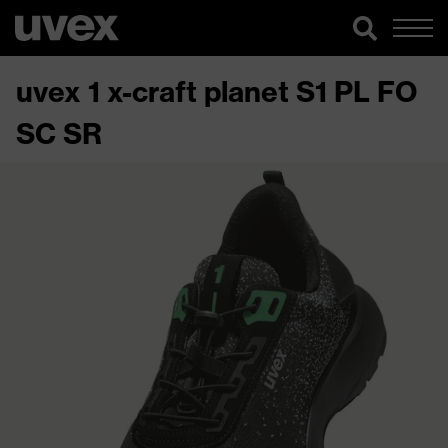
uvex 1 x-craft planet S1 PL FO
SC SR