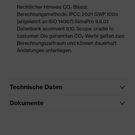
Rechtlicher Hinweis CO₂ Bilanz:
Berechnungsmethode: IPCC 2021 GWP 100a
(angelehnt an ISO 14067) SimaPro 9.6.0.1
Datenbank ecoinvent 3.10. Scope: cradle to
customer. Die genannten CO₂-Werte gelten zum
Berechnungszeitraum und können dauerhaft
Änderungen unterliegen.
Technische Daten
Dokumente
Produktart
Sicherheitsschuh
Produkttyp
Halbschuhe
Datenblatt
Produktfamilie
uvex 1 x-craft