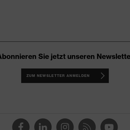
kappe
nova® Zwischensohle
zone, uvex i-PUREnrj, uvex medicare+, uvex xenova®-System,
Abonnieren Sie jetzt unseren Newslette
ker
ch, Im Sohlenverlauf integrierter Fersenkorb, Non-marking-
ZUM NEWSLETTER ANMELDEN
Weich gepolsterte Staublasche
t of the Best 2024
1 sport