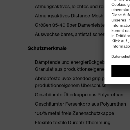
Atmungsaktives, leichtes und reißfestes Rip
Atmungsaktives Distance-Mesh Futter
Größen 35-40 über Damenleisten hergestell
Auswechselbares, antistatisches Komfortfußb
Schutzmerkmale
Dämpfende und energierückgebende uvex i-
Granulat aus produktionseigenen Überschü
Abriebfeste uvex xtended grip planet TPU-
produktionseigenem Überschuss
Geschäumte Überkappe aus Polyurethan
Geschäumter Fersenkorb aus Polyurethan
100% metallfreie Zehenschutzkappe
Flexible textile Durchtritthemmung