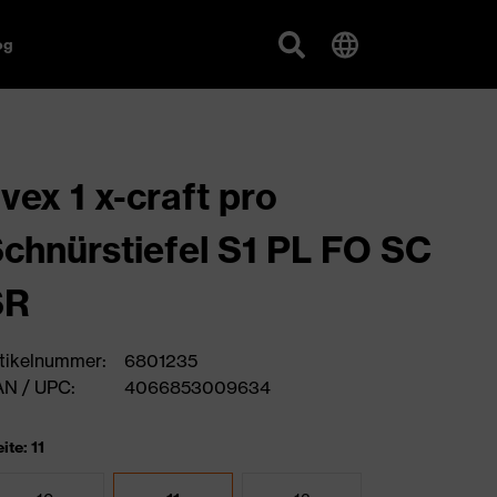
og
vex 1 x-craft pro
chnürstiefel S1 PL FO SC
SR
tikelnummer:
6801235
N / UPC:
4066853009634
ite: 11