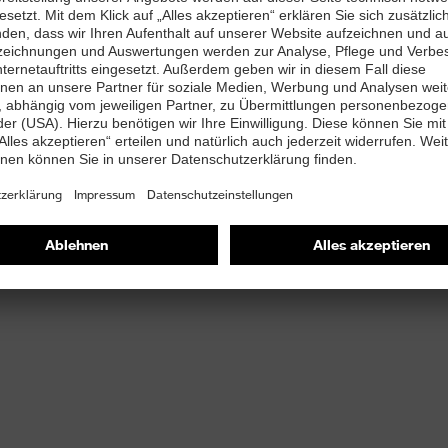
stop
t
ett (Art. Nr.: 95797-0)
PUREnrj planet Zwischensohle mit 15% recyceltem
ssen
Laufsohle mit 10% recyceltem Granulat aus