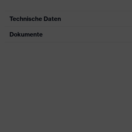
Technische Daten
Dokumente
Produktart
Sicherheitsschuh
Produkttyp
Stiefel
Datenblatt
Produktfamilie
uvex 1 x-craft
CE Konformitätserklärung
Schutzklasse
S1 PL
Downloadportal für CE Konformitätserklä
Farbe
schwarz
Geschlecht
Damen, Herren
Schutz vor elektrostatisch
Produktschutz
Megaohm