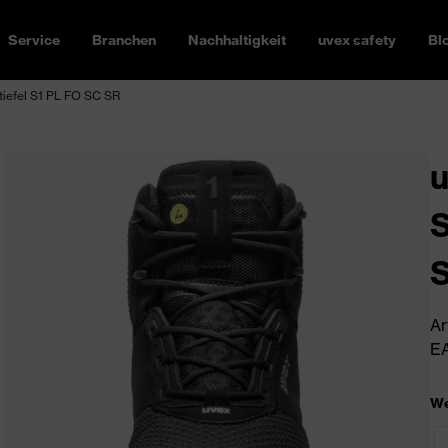
Service
Branchen
Nachhaltigkeit
uvex safety
Bl
tiefel S1 PL FO SC SR
u
S
Ar
EA
We