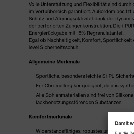
Volle Unterstützung und Flexibilität sind durch
im Vorfußbereich garantiert. Außerdem besitzt de
Schutz und Atmungsaktivität dank der dynamis
der perforierten Zungenkonstruktion. Die i-PU
Energierückgabe mit 15% Regranulatanteil.
Egal ob Nachhaltigkeit, Komfort, Sportlichkeit o
level Sicherheitsschuh.
Allgemeine Merkmale
Sportliche, besonders leichte S1 PL Sicherhe
Für Chromallergiker geeignet, da aus synthe
Alle Sohlenmaterialien sind frei von Silik
lackbenetzungsstörenden Substanzen
Komfortmerkmale
Widerstandsfähiges, robustes und flexibles