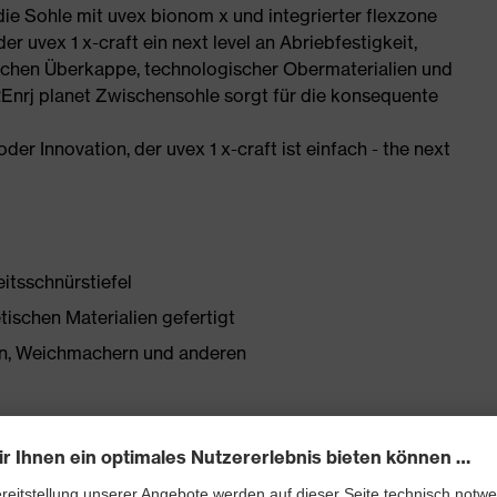
 die Sohle mit uvex bionom x und integrierter flexzone
r uvex 1 x-craft ein next level an Abriebfestigkeit,
chen Überkappe, technologischer Obermaterialien und
REnrj planet Zwischensohle sorgt für die konsequente
der Innovation, der uvex 1 x-craft ist einfach - the next
itsschnürstiefel
tischen Materialien gefertigt
onen, Weichmachern und anderen
 PUtek Obermaterial im Vorfußbereich