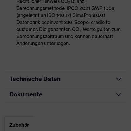
Rechtlicher Hinweis CO₂ Bilanz:
Berechnungsmethode: IPCC 2021 GWP 100a
(angelehnt an ISO 14067) SimaPro 9.6.0.1
Datenbank ecoinvent 3.10. Scope: cradle to
customer. Die genannten CO₂-Werte gelten zum
Berechnungszeitraum und können dauerhaft
Änderungen unterliegen.
Technische Daten
Dokumente
Produktart
Sicherheitsschuh
Produkttyp
Stiefel
Maßtabelle
Produktfamilie
uvex 2 MACSOLE®
Datenblatt
Zubehör