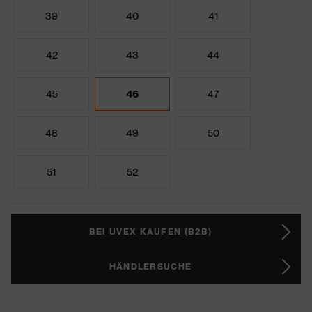
39
40
41
42
43
44
45
46
47
48
49
50
51
52
BEI UVEX KAUFEN (B2B)
HÄNDLERSUCHE